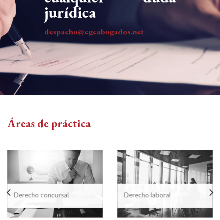
jurídica
despacho@cgcabogados.net
Áreas de práctica
Derecho concursal
Derecho laboral