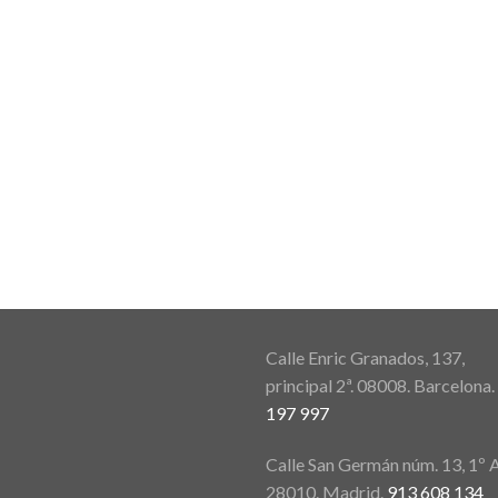
Calle Enric Granados, 137,
principal 2ª. 08008. Barcelona.
197 997
Calle San Germán núm. 13, 1º A
28010. Madrid.
913 608 134