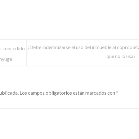
¿Debe indemnizarse el uso del inmueble al copropiet
to concedido
que no lo usa?
ónyuge
ublicada.
Los campos obligatorios están marcados con
*