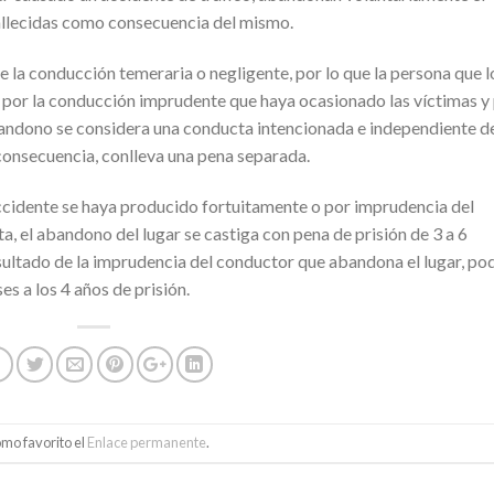
fallecidas como consecuencia del mismo.
 la conducción temeraria o negligente, por lo que la persona que l
 por la conducción imprudente que haya ocasionado las víctimas y
abandono se considera una conducta intencionada e independiente de
 consecuencia, conlleva una pena separada.
accidente se haya producido fortuitamente o por imprudencia del
ta, el abandono del lugar se castiga con pena de prisión de 3 a 6
resultado de la imprudencia del conductor que abandona el lugar, po
s a los 4 años de prisión.
mo favorito el
Enlace permanente
.