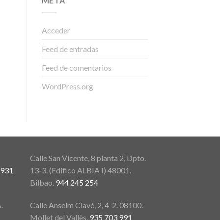
META
Acceder
Feed de entradas
Feed de comentarios
WordPress.org
Calle San Vicente, 8 planta 2, Dpto.
931
13-3. (Edifico ALBIA I) 48001.
Bilbao.
944 245 254
.
Calle Anselm Clavé, 2, 4-2. 08100.
Mollet del Vallès.
935 703 991