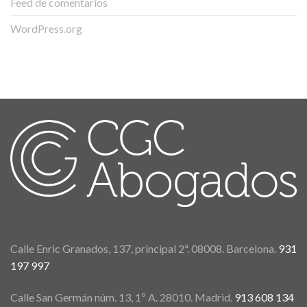
Feed de comentarios
WordPress.org
Calle Enric Granados, 137, principal 2ª. 08008. Barcelona.
931
197 997
Calle San Germán núm. 13, 1º A. 28010. Madrid.
913 608 134